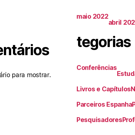
maio 2022
abril 20
tegorias
ntários
Conferências
Estud
io para mostrar.
Livros e Capítulos
N
Parceiros Espanha
Pesquisadores
Pro