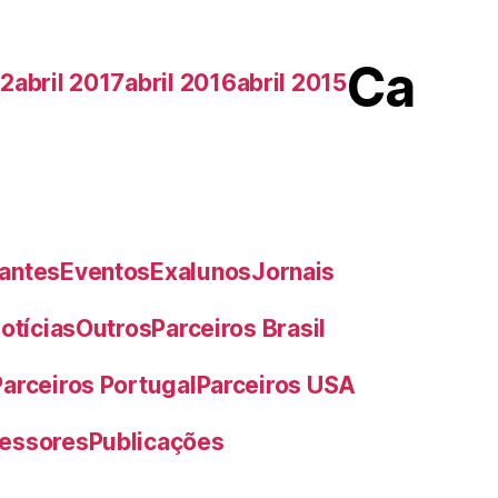
Ca
22
abril 2017
abril 2016
abril 2015
antes
Eventos
Exalunos
Jornais
otícias
Outros
Parceiros Brasil
Parceiros Portugal
Parceiros USA
fessores
Publicações