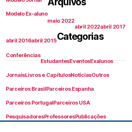
Arquivos
Modelo Ex-aluno
maio 2022
abril 2022
abril 2017
Categorias
abril 2016
abril 2015
Conferências
Estudantes
Eventos
Exalunos
Jornais
Livros e Capítulos
Notícias
Outros
Parceiros Brasil
Parceiros Espanha
Parceiros Portugal
Parceiros USA
Pesquisadores
Professores
Publicações