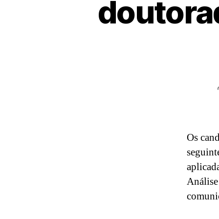
doutora
Os cand
seguint
aplicad
Análise
comunic