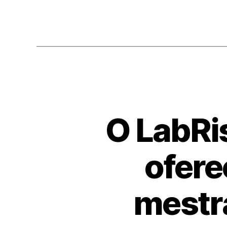
O LabRi
ofere
mestr