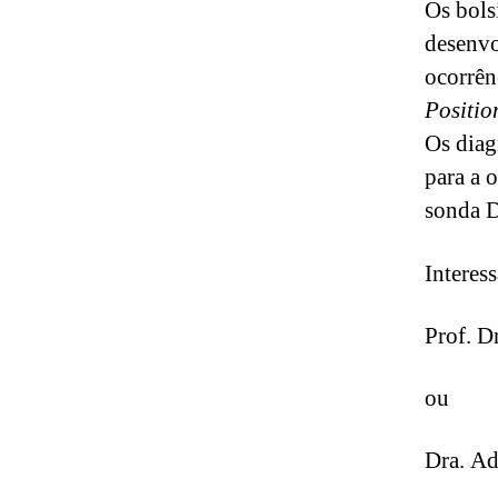
Os bols
desenvo
ocorrên
Positio
Os diag
para a 
sonda D
Interes
Prof. D
ou
Dra. Ad