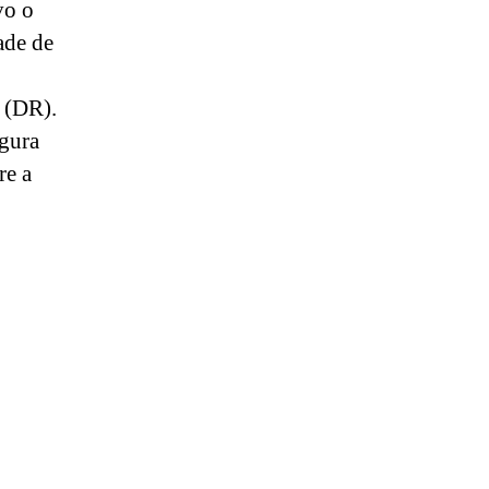
vo o
ade de
o (DR).
egura
re a