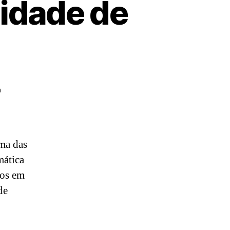
idade de
!
o
ma das
mática
dos em
de