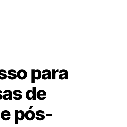
sso para
sas de
e pós-