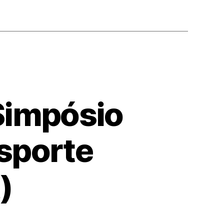
Simpósio
nsporte
)