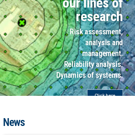
our lines of
research
Risk assessment,
analysis and
management.
Reliability analysis.
Dynamics of systems.
Click here
News