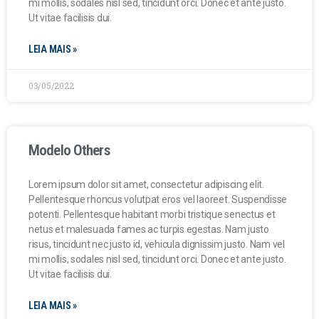
mi mollis, sodales nisl sed, tincidunt orci. Donec et ante justo.
Ut vitae facilisis dui.
LEIA MAIS »
03/05/2022
Modelo Others
Lorem ipsum dolor sit amet, consectetur adipiscing elit.
Pellentesque rhoncus volutpat eros vel laoreet. Suspendisse
potenti. Pellentesque habitant morbi tristique senectus et
netus et malesuada fames ac turpis egestas. Nam justo
risus, tincidunt nec justo id, vehicula dignissim justo. Nam vel
mi mollis, sodales nisl sed, tincidunt orci. Donec et ante justo.
Ut vitae facilisis dui.
LEIA MAIS »